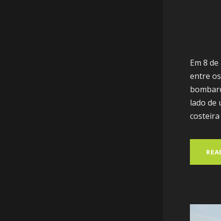
Em 8 de
entre o
bombard
lado de
costeira 
REA