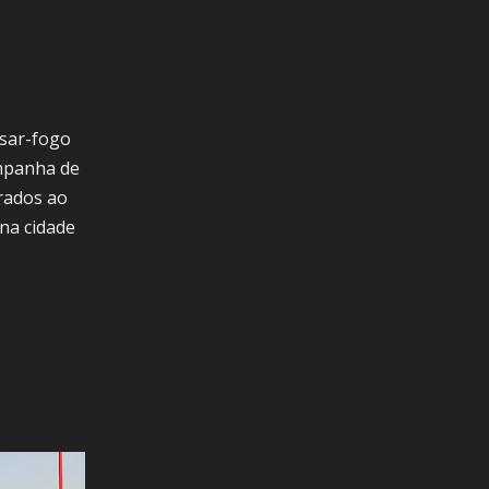
ssar-fogo
ampanha de
rados ao
na cidade