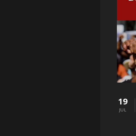
19
JUL