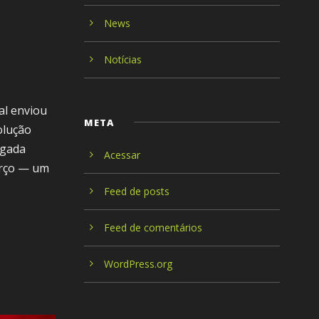
News
Notícias
al enviou
META
olução
igada
Acessar
arço — um
Feed de posts
Feed de comentários
WordPress.org