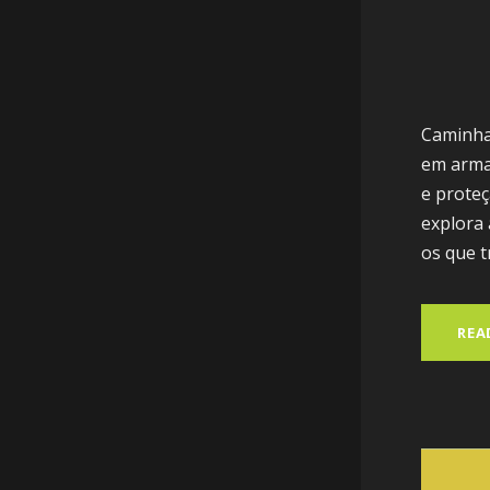
Caminham
em armas
e prote
explora 
os que t
REA