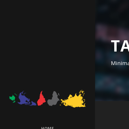
T
Minima
HOME